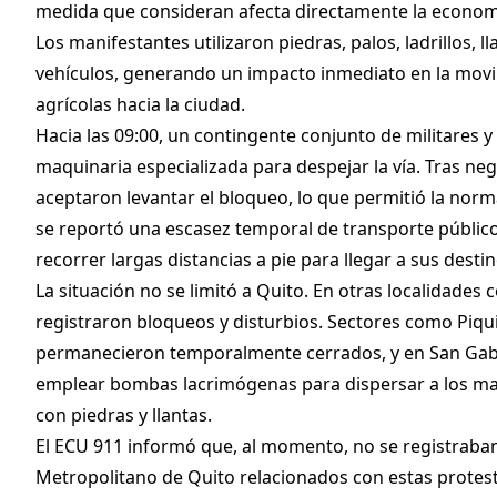
medida que consideran afecta directamente la economía
Los manifestantes utilizaron piedras, palos, ladrillos, 
vehículos, generando un impacto inmediato en la movil
agrícolas hacia la ciudad.
Hacia las 09:00, un contingente conjunto de militares y p
maquinaria especializada para despejar la vía. Tras ne
aceptaron levantar el bloqueo, lo que permitió la norma
se reportó una escasez temporal de transporte público,
recorrer largas distancias a pie para llegar a sus destin
La situación no se limitó a Quito. En otras localidade
registraron bloqueos y disturbios. Sectores como Piq
permanecieron temporalmente cerrados, y en San Gabrie
emplear bombas lacrimógenas para dispersar a los man
con piedras y llantas.
El ECU 911 informó que, al momento, no se registraban o
Metropolitano de Quito relacionados con estas protesta